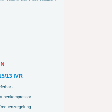
ON
5/13 IVR
eferbar -
aubenkompressor
 Frequenzregelung