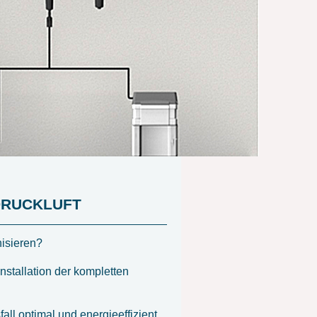
 DRUCKLUFT
nisieren?
nstallation der kompletten
all optimal und energieeffizient